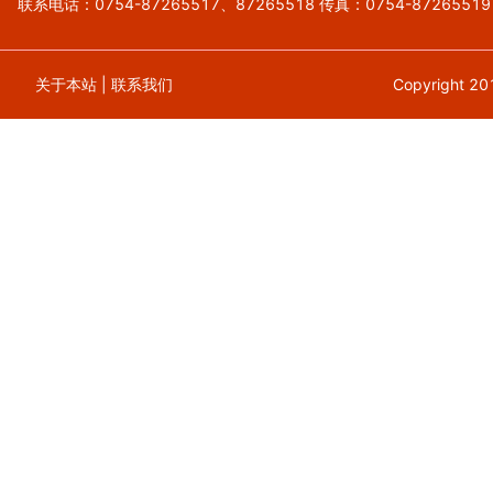
联系电话：0754-87265517、87265518 传真：0754-87265519
关于本站
|
联系我们
Copyrigh