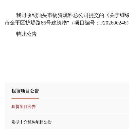
我司收到汕头市物资燃料总公司提交的《
关于继
市金平区护堤路86号建筑物”（项目编号：F202600
特此公告
租赁项目公告
租赁项目公告
选取中介机构项目公告