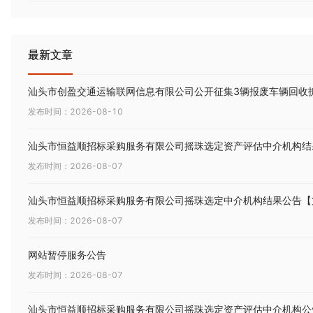
最新文章
汕头市创盈交通运输联网信息有限公司公开征集3辆报废车辆回收拆解
发布时间：
2026-08-10
汕头市恒益顺招标采购服务有限公司摇珠选定资产评估中介机构结
发布时间：
2026-08-07
汕头市恒益顺招标采购服务有限公司摇珠选定中介机构结果公告【第
发布时间：
2026-08-07
网站暂停服务公告
发布时间：
2026-08-07
汕头市恒益顺招标采购服务有限公司摇珠选定资产评估中介机构公告