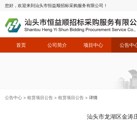
您好，欢迎来到汕头市恒益顺招标采购服务有限公司！
首页
公司简介
项目中心
公告中
关于我们
联系我们
组织机构
租赁平台项目
招标招商项目
资产处置项目
其他类项目
资产处置项
招标(招商
租赁项目
其他类
公告中心
>
租赁项目公告
>
租赁项目公告
>
详情
汕头市龙湖区金涛庄