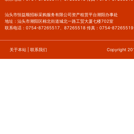
汕头市恒益顺招标采购服务有限公司资产租赁平台潮阳办事处
地址：汕头市潮阳区棉北街道城北一路工贸大厦七楼702室
联系电话：0754-87265517、87265518 传真：0754-87265519
关于本站
|
联系我们
Copyrigh