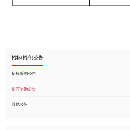
招标(招商)公告
招标采购公告
招商采购公告
其他公告