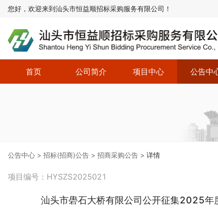
您好，欢迎来到汕头市恒益顺招标采购服务有限公司！
首页
公司简介
项目中心
公告中
关于我们
联系我们
组织机构
租赁平台项目
招标招商项目
资产处置项目
其他类项目
资产处置项
招标(招商
租赁项目
其他类
公告中心
>
招标(招商)公告
>
招商采购公告
>
详情
项目编号：
HYSZS2025021
汕头市礐石大桥有限公司公开征集2025年度