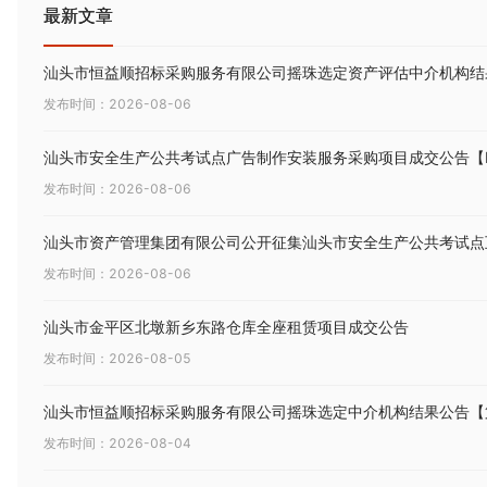
最新文章
汕头市恒益顺招标采购服务有限公司摇珠选定资产评估中介机构结
发布时间：
2026-08-06
汕头市安全生产公共考试点广告制作安装服务采购项目成交公告【HYS
发布时间：
2026-08-06
汕头市资产管理集团有限公司公开征集汕头市安全生产公共考试点互联
发布时间：
2026-08-06
汕头市金平区北墩新乡东路仓库全座租赁项目成交公告
发布时间：
2026-08-05
汕头市恒益顺招标采购服务有限公司摇珠选定中介机构结果公告【第
发布时间：
2026-08-04