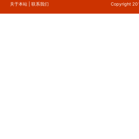
关于本站
|
联系我们
Copyrigh