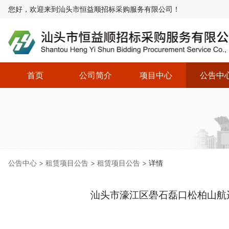
您好，欢迎来到汕头市恒益顺招标采购服务有限公司！
首页
公司简介
项目中心
公告中
关于我们
联系我们
组织机构
租赁平台项目
招标招商项目
资产处置项目
其他类项目
资产处置项
招标(招商
租赁项目
其他类
公告中心
>
租赁项目公告
>
租赁项目公告
>
详情
汕头市濠江区礐石磊口松柏山航