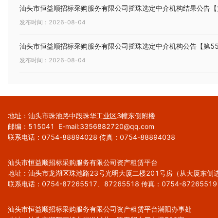
汕头市恒益顺招标采购服务有限公司摇珠选定中介机构结果公告【第
发布时间：
2026-08-04
汕头市恒益顺招标采购服务有限公司摇珠选定中介机构公告【第55
发布时间：
2026-08-04
地址：汕头市珠池路中段珠华工业区3幢东侧附楼
邮编：515041
E-mail:3356882720@qq.com
联系电话：0754-88894028 传真：0754-88894038
汕头市恒益顺招标采购服务有限公司资产租赁平台
地址：汕头市龙湖区珠池路23号光明大厦二楼201号房（从大厦东侧
联系电话：0754-87265517、87265518 传真：0754-87265519
汕头市恒益顺招标采购服务有限公司资产租赁平台潮阳办事处