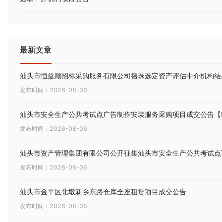
最新文章
汕头市恒益顺招标采购服务有限公司摇珠选定资产评估中介机构结
发布时间：
2026-08-06
汕头市安全生产公共考试点广告制作安装服务采购项目成交公告【HYS
发布时间：
2026-08-06
汕头市资产管理集团有限公司公开征集汕头市安全生产公共考试点互联
发布时间：
2026-08-06
汕头市金平区北墩新乡东路仓库全座租赁项目成交公告
发布时间：
2026-08-05